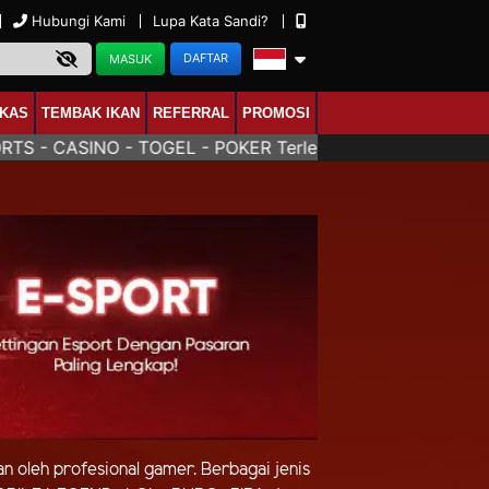
Hubungi Kami
Lupa Kata Sandi?
DAFTAR
KAS
TEMBAK IKAN
REFERRAL
PROMOSI
 POKER Terlengkap & Terpercaya | Welcome bonus 60% (
 oleh profesional gamer. Berbagai jenis