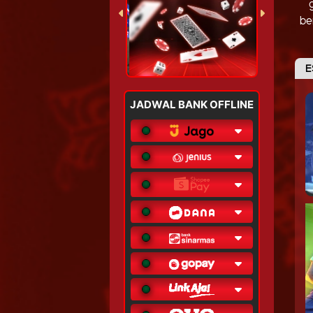
be
E
JADWAL BANK OFFLINE