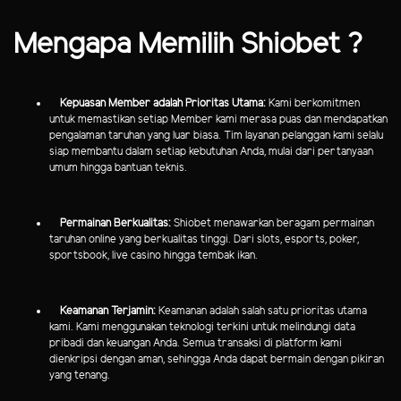
Mengapa Memilih Shiobet ?
Kepuasan Member adalah Prioritas Utama:
Kami berkomitmen
untuk memastikan setiap Member kami merasa puas dan mendapatkan
pengalaman taruhan yang luar biasa. Tim layanan pelanggan kami selalu
siap membantu dalam setiap kebutuhan Anda, mulai dari pertanyaan
umum hingga bantuan teknis.
Permainan Berkualitas:
Shiobet menawarkan beragam permainan
taruhan online yang berkualitas tinggi. Dari slots, esports, poker,
sportsbook, live casino hingga tembak ikan.
Keamanan Terjamin:
Keamanan adalah salah satu prioritas utama
kami. Kami menggunakan teknologi terkini untuk melindungi data
pribadi dan keuangan Anda. Semua transaksi di platform kami
dienkripsi dengan aman, sehingga Anda dapat bermain dengan pikiran
yang tenang.