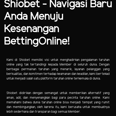
Shiobet - Navigasi Baru
Anda Menuju
Kesenangan
BettingOnline!
Kami di Shiobet memiliki visi untuk menghadirkan pengalaman taruhan
online yang tak tertandingi kepada Member di seluruh dunia. Dengan
berbagai permainan taruhan yang menarik, layanan pelanggan yang
berkualitas, dan komitmen terhadap keamanan dan keadilan, kami bertekad
untuk menjadi salah satu platform taruhan online terkemuka di dunia.
Shiobet didirikan dengan semangat untuk memberikan alternatif yang
aman, adil, dan menyenangkan bagi para pecinta taruhan online. Kami
memahami bahwa dunia taruhan online bisa menjadi tempat yang rumit
dan membingungkan, oleh karena itu, kami berusaha untuk membuatnya
lebih sederhana dan transparan bagi semua Member.