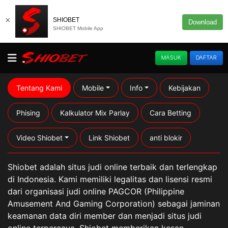
×
SHIOBET
Download
SHIOBET Mobile App
MASUK
DAFTAR
Tentang Kami
Mobile
Info
Kebijakan
Phising
Kalkulator Mix Parlay
Cara Betting
Video Shiobet
Link Shiobet
anti blokir
Shiobet adalah situs judi online terbaik dan terlengkap
di Indonesia. Kami memiliki legalitas dan lisensi resmi
dari organisasi judi online PAGCOR (Philippine
Amusement And Gaming Corporation) sebagai jaminan
keamanan data diri member dan menjadi situs judi