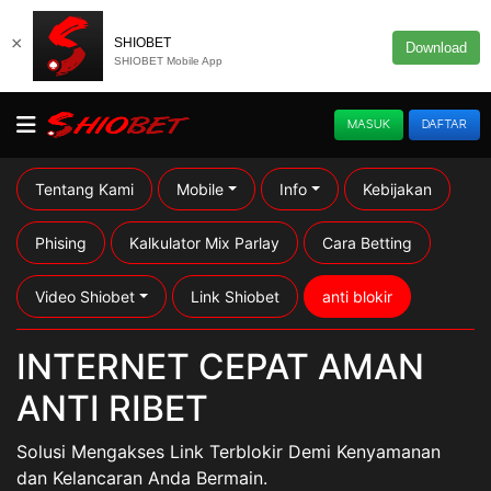
×
SHIOBET
Download
SHIOBET Mobile App
MASUK
DAFTAR
Tentang Kami
Mobile
Info
Kebijakan
Phising
Kalkulator Mix Parlay
Cara Betting
Video Shiobet
Link Shiobet
anti blokir
INTERNET CEPAT AMAN
ANTI RIBET
Solusi Mengakses Link Terblokir Demi Kenyamanan
dan Kelancaran Anda Bermain.