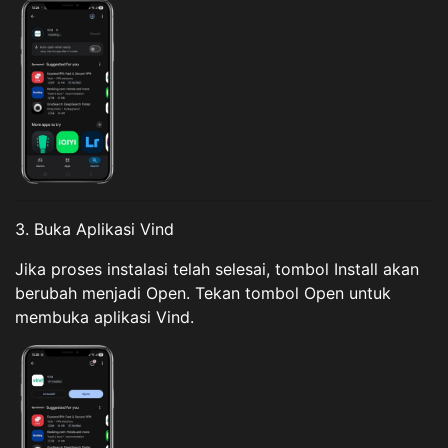
3. Buka Aplikasi Vind
Jika proses instalasi telah selesai, tombol Install akan
berubah menjadi Open. Tekan tombol Open untuk
membuka aplikasi Vind.