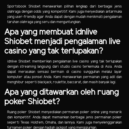
Sportsbook Shiobet menawarkan pilihan lengkap dari berbagai jenis
olahraga dengan odds yang kompetitif. Kami juga menyediakan antarmuka
yang user-friendly agar Anda dapat dengan mudah menikmati pengalaman
taruhan olahraga yang seru dan menguntungkan.
Apa yang membuat idnlive
Shiobet menjadi pengalaman live
casino yang tak terlupakan?
idnlive Shiobet memberikan pengalaman live casino yang tak terlupakan
dengan streaming langsung dari studio casino terkemuka di Asia. Anda
dapat merasakan sensasi bermain di casino sungguhan melalui layar
komputer atau ponsel Anda. Kami menawarkan permainan yang adil dan
menghibur seperti blackjack, roulette, baccarat, dan masih banyak lagi.
Apa yang ditawarkan oleh ruang
poker Shiobet?
Ruang poker Shiobet menyediakan permainan poker online yang menarik
dan kompetitif. Anda dapat memainkan berbagai jenis permainan poker
seperti Texas Hold'em, Omaha, dan lainnya. Kami juga menyelenggarakan
turnamen poker dengan hadiah jackpot yang menggiurkan.