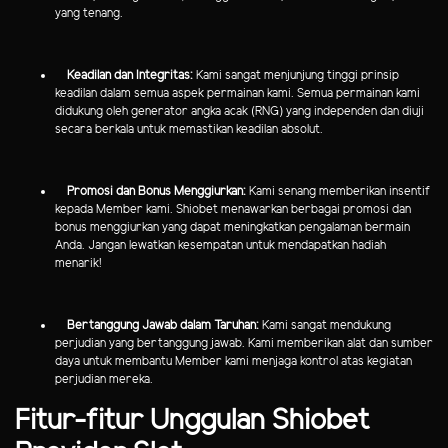
yang tenang.
Keadilan dan Integritas:
Kami sangat menjunjung tinggi prinsip
keadilan dalam semua aspek permainan kami. Semua permainan kami
didukung oleh generator angka acak (RNG) yang independen dan diuji
secara berkala untuk memastikan keadilan absolut.
Promosi dan Bonus Menggiurkan:
Kami senang memberikan insentif
kepada Member kami. Shiobet menawarkan berbagai promosi dan
bonus menggiurkan yang dapat meningkatkan pengalaman bermain
Anda. Jangan lewatkan kesempatan untuk mendapatkan hadiah
menarik!
Bertanggung Jawab dalam Taruhan:
Kami sangat mendukung
perjudian yang bertanggung jawab. Kami memberikan alat dan sumber
daya untuk membantu Member kami menjaga kontrol atas kegiatan
perjudian mereka.
Fitur-fitur Unggulan Shiobet