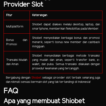
Provider Slot
Fitur
Keterangan
Shiobet dapat diakses melalui desktop, laptop, dan
Multiplatform
smartphone, memberikan fleksibilitas pada Member.
Shiobet menyediakan berbagai bonus dan promosi
Bonus dan
menarik, seperti bonus new member dan cashback
Promosi
mingguan.
Shiobet menyediakan berbagai metode transaksi
Transaksi Mudah
yang mudah dan aman, seperti transfer bank, e-
dan Aman
wallet, dan pulsa. Semua transaksi dilakukan dengan
prosedur keamanan yang tercanggih.
Bergabung dengan
Shiobet
sebagai provider slot terbaik sekarang juga
dan nikmati sensasi bermain slot yang tak tertandingi di Indonesia!
FAQ
Apa yang membuat Shiobet