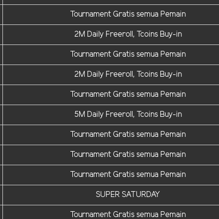
Tournament Gratis semua Pemain
2M Daily Freeroll, Tcoins Buy-in
Tournament Gratis semua Pemain
2M Daily Freeroll, Tcoins Buy-in
Tournament Gratis semua Pemain
5M Daily Freeroll, Tcoins Buy-in
Tournament Gratis semua Pemain
Tournament Gratis semua Pemain
Tournament Gratis semua Pemain
SUPER SATURDAY
Tournament Gratis semua Pemain