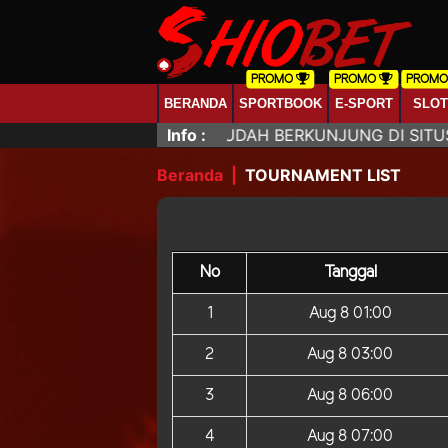
PROMO
PROMO
PROMO
PROM
BERANDA
SPORTBOOK
E-SPORT
SLO
MA KASIH SUDAH BERKUNJUNG DI SITUS KAMI ^_^ Situs be
Info :
Beranda
TOURNAMENT LIST
No
Tanggal
1
Aug 8 01:00
2
Aug 8 03:00
3
Aug 8 06:00
4
Aug 8 07:00