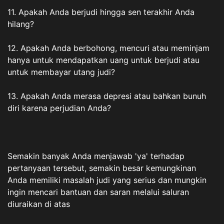
11. Apakah Anda berjudi hingga sen terakhir Anda
hilang?
12. Apakah Anda berbohong, mencuri atau meminjam
hanya untuk mendapatkan uang untuk berjudi atau
untuk membayar utang judi?
13. Apakah Anda merasa depresi atau bahkan bunuh
diri karena perjudian Anda?
Semakin banyak Anda menjawab 'ya' terhadap
pertanyaan tersebut, semakin besar kemungkinan
Anda memiliki masalah judi yang serius dan mungkin
ingin mencari bantuan dan saran melalui saluran
diuraikan di atas