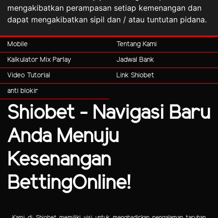
mengakibatkan perampasan setiap kemenangan dan
dapat mengakibatkan sipil dan / atau tuntutan pidana.
Mobile
Tentang Kami
Kalkulator Mix Parlay
Jadwal Bank
Video Tutorial
Link Shiobet
anti blokir
Shiobet - Navigasi Baru
Anda Menuju
Kesenangan
BettingOnline!
Kami di Shiobet memiliki visi untuk menghadirkan pengalaman taruhan