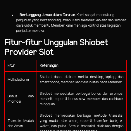
Bertanggung Jawab dalam Taruhan:
Kami sangat mendukung
perjudian yang bertanggung jawab. Kami memberikan alat dan sumber
daya untuk membantu Member kami menjaga kontrol atas kegiatan
perjudian mereka.
Fitur-fitur Unggulan Shiobet
Provider Slot
Fitur
Keterangan
Shiobet dapat diakses melalui desktop, laptop, dan
Multiplatform
smartphone, memberikan fleksibilitas pada Member.
Shiobet menyediakan berbagai bonus dan promosi
Bonus dan
menarik, seperti bonus new member dan cashback
Promosi
mingguan.
Shiobet menyediakan berbagai metode transaksi
Transaksi Mudah
yang mudah dan aman, seperti transfer bank, e-
dan Aman
wallet, dan pulsa. Semua transaksi dilakukan dengan