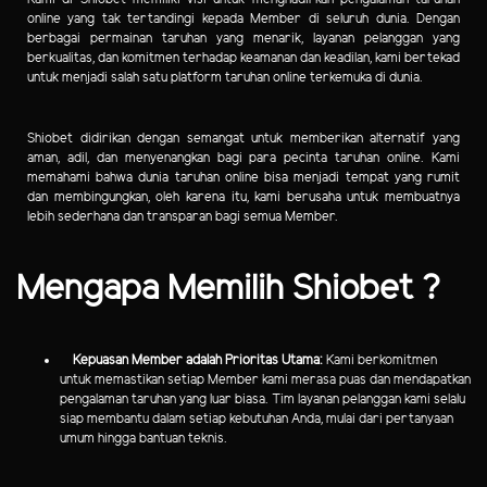
online yang tak tertandingi kepada Member di seluruh dunia. Dengan
berbagai permainan taruhan yang menarik, layanan pelanggan yang
berkualitas, dan komitmen terhadap keamanan dan keadilan, kami bertekad
untuk menjadi salah satu platform taruhan online terkemuka di dunia.
Shiobet didirikan dengan semangat untuk memberikan alternatif yang
aman, adil, dan menyenangkan bagi para pecinta taruhan online. Kami
memahami bahwa dunia taruhan online bisa menjadi tempat yang rumit
dan membingungkan, oleh karena itu, kami berusaha untuk membuatnya
lebih sederhana dan transparan bagi semua Member.
Mengapa Memilih Shiobet ?
Kepuasan Member adalah Prioritas Utama:
Kami berkomitmen
untuk memastikan setiap Member kami merasa puas dan mendapatkan
pengalaman taruhan yang luar biasa. Tim layanan pelanggan kami selalu
siap membantu dalam setiap kebutuhan Anda, mulai dari pertanyaan
umum hingga bantuan teknis.