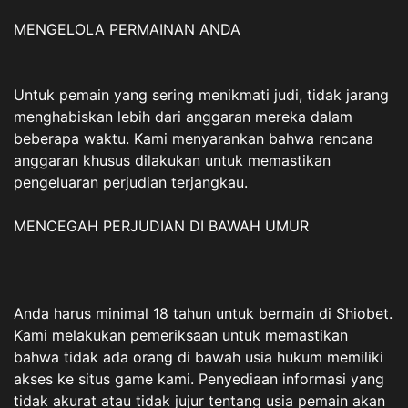
MENGELOLA PERMAINAN ANDA
Untuk pemain yang sering menikmati judi, tidak jarang
menghabiskan lebih dari anggaran mereka dalam
beberapa waktu. Kami menyarankan bahwa rencana
anggaran khusus dilakukan untuk memastikan
pengeluaran perjudian terjangkau.
MENCEGAH PERJUDIAN DI BAWAH UMUR
Anda harus minimal 18 tahun untuk bermain di Shiobet.
Kami melakukan pemeriksaan untuk memastikan
bahwa tidak ada orang di bawah usia hukum memiliki
akses ke situs game kami. Penyediaan informasi yang
tidak akurat atau tidak jujur tentang usia pemain akan