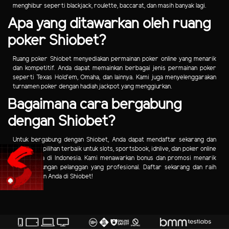
menghibur seperti blackjack, roulette, baccarat, dan masih banyak lagi.
Apa yang ditawarkan oleh ruang
poker Shiobet?
Ruang poker Shiobet menyediakan permainan poker online yang menarik
dan kompetitif. Anda dapat memainkan berbagai jenis permainan poker
seperti Texas Hold'em, Omaha, dan lainnya. Kami juga menyelenggarakan
turnamen poker dengan hadiah jackpot yang menggiurkan.
Bagaimana cara bergabung
dengan Shiobet?
Untuk bergabung dengan Shiobet, Anda dapat mendaftar sekarang dan
menikmati pilihan terbaik untuk slots, sportsbook, idnlive, dan poker online
terpercaya di Indonesia. Kami menawarkan bonus dan promosi menarik
serta dukungan pelanggan yang profesional. Daftar sekarang dan raih
kemenangan Anda di Shiobet!