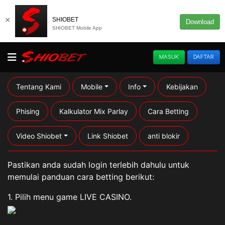
×
SHIOBET
Download
SHIOBET Mobile App
MASUK
DAFTAR
Tentang Kami
Mobile
Info
Kebijakan
Phising
Kalkulator Mix Parlay
Cara Betting
Video Shiobet
Link Shiobet
anti blokir
Pastikan anda sudah login terlebih dahulu untuk
memulai panduan cara betting berikut:
1. Pilih menu game LIVE CASINO.