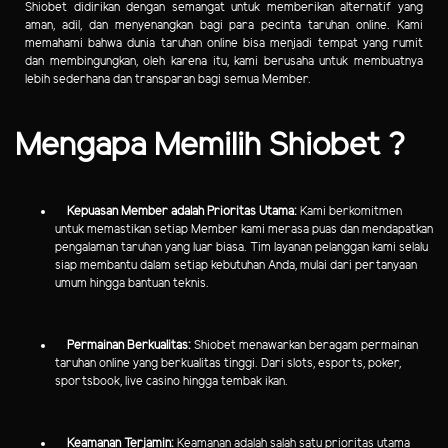
Shiobet didirikan dengan semangat untuk memberikan alternatif yang
aman, adil, dan menyenangkan bagi para pecinta taruhan online. Kami
memahami bahwa dunia taruhan online bisa menjadi tempat yang rumit
dan membingungkan, oleh karena itu, kami berusaha untuk membuatnya
lebih sederhana dan transparan bagi semua Member.
Mengapa Memilih Shiobet ?
Kepuasan Member adalah Prioritas Utama:
Kami berkomitmen
untuk memastikan setiap Member kami merasa puas dan mendapatkan
pengalaman taruhan yang luar biasa. Tim layanan pelanggan kami selalu
siap membantu dalam setiap kebutuhan Anda, mulai dari pertanyaan
umum hingga bantuan teknis.
Permainan Berkualitas:
Shiobet menawarkan beragam permainan
taruhan online yang berkualitas tinggi. Dari slots, esports, poker,
sportsbook, live casino hingga tembak ikan.
Keamanan Terjamin:
Keamanan adalah salah satu prioritas utama