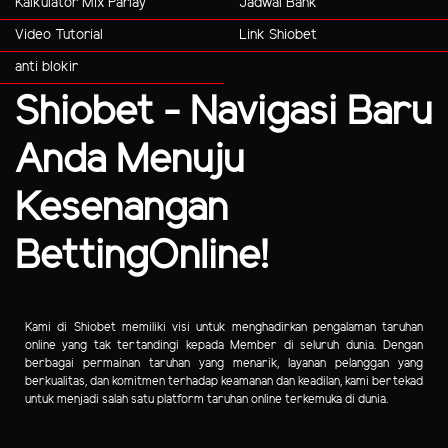
Kalkulator Mix Parlay
Jadwal Bank
Video Tutorial
Link Shiobet
anti blokir
Shiobet - Navigasi Baru
Anda Menuju
Kesenangan
BettingOnline!
Kami di Shiobet memiliki visi untuk menghadirkan pengalaman taruhan
online yang tak tertandingi kepada Member di seluruh dunia. Dengan
berbagai permainan taruhan yang menarik, layanan pelanggan yang
berkualitas, dan komitmen terhadap keamanan dan keadilan, kami bertekad
untuk menjadi salah satu platform taruhan online terkemuka di dunia.