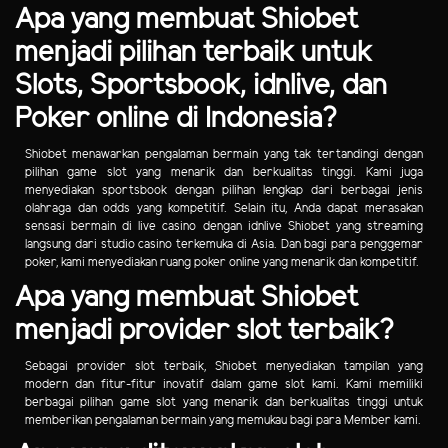
Apa yang membuat Shiobet
menjadi pilihan terbaik untuk
Slots, Sportsbook, idnlive, dan
Poker online di Indonesia?
Shiobet menawarkan pengalaman bermain yang tak tertandingi dengan
pilihan game slot yang menarik dan berkualitas tinggi. Kami juga
menyediakan sportsbook dengan pilihan lengkap dari berbagai jenis
olahraga dan odds yang kompetitif. Selain itu, Anda dapat merasakan
sensasi bermain di live casino dengan idnlive Shiobet yang streaming
langsung dari studio casino terkemuka di Asia. Dan bagi para penggemar
poker, kami menyediakan ruang poker online yang menarik dan kompetitif.
Apa yang membuat Shiobet
menjadi provider slot terbaik?
Sebagai provider slot terbaik, Shiobet menyediakan tampilan yang
modern dan fitur-fitur inovatif dalam game slot kami. Kami memiliki
berbagai pilihan game slot yang menarik dan berkualitas tinggi untuk
memberikan pengalaman bermain yang memukau bagi para Member kami.